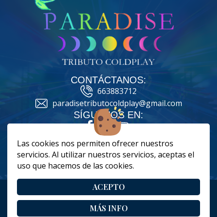
CONTÁCTANOS:
663883712
paradisetributocoldplay@gmail.com
SÍGUENOS EN:
Las cookies nos permiten ofrecer nuestros
servicios. Al utilizar nuestros servicios, aceptas el
|
|
|
Cookies
Aviso Legal
Política de Privacidad
uso que hacemos de las cookies.
Términos y condiciones
ACEPTO
Copyright 2024 - Paradise Tributo Coldplay. Todos los derechos
reservados
MÁS INFO
Página realizada por
Web Las Palmas